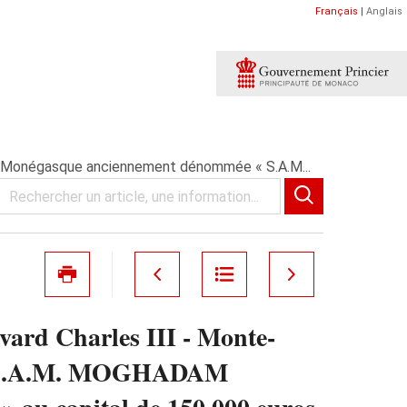
Français
|
Anglais
e Monégasque anciennement dénommée « S.A.M...
rd Charles III - Monte-
 « S.A.M. MOGHADAM