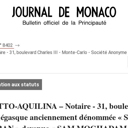
n° 8402
 - 31, boulevard Charles III - Monte-Carlo - Société Anonym
tion aux statuts
O-AQUILINA – Notaire - 31, bouleva
Monégasque anciennement dénommée