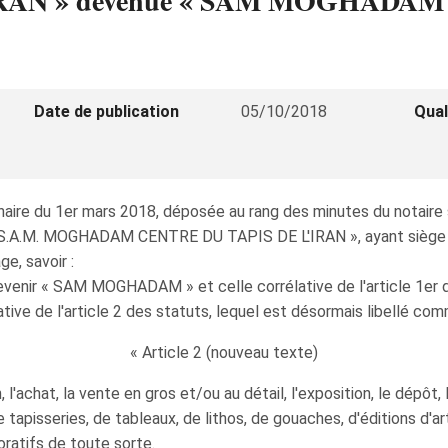
N » devenue « SAM MOGHADAM » au
Date de publication
05/10/2018
Qual
aire du 1er mars 2018, déposée au rang des minutes du notaire s
A.M. MOGHADAM CENTRE DU TAPIS DE L'IRAN », ayant siège à M
e, savoir :
devenir « SAM MOGHADAM » et celle corrélative de l'article 1er d
lative de l'article 2 des statuts, lequel est désormais libellé com
« Article 2 (nouveau texte)
n, l'achat, la vente en gros et/ou au détail, l'exposition, le dépôt
pisseries, de tableaux, de lithos, de gouaches, d'éditions d'art,
ratifs de toute sorte.