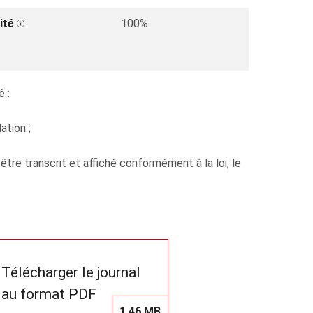
ité
100%
 :
ation ;
re transcrit et affiché conformément à la loi, le
Télécharger le journal
au format PDF
1,46 MB