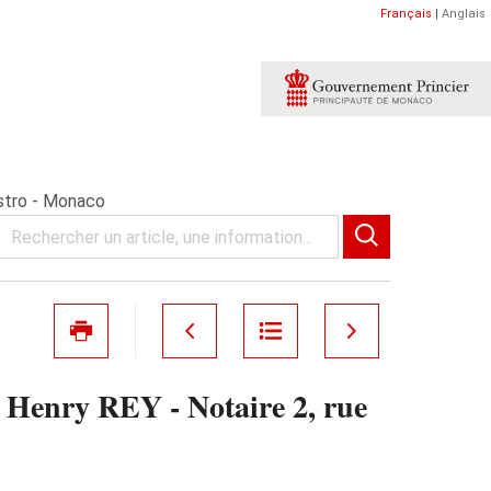
Français
|
Anglais
stro - Monaco
enry REY - Notaire 2, rue