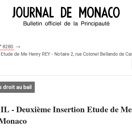
n° 8280
tude de Me Henry REY - Notaire 2, rue Colonel Bellando de Ca
droit au bail
 Deuxième Insertion Etude de Me H
- Monaco