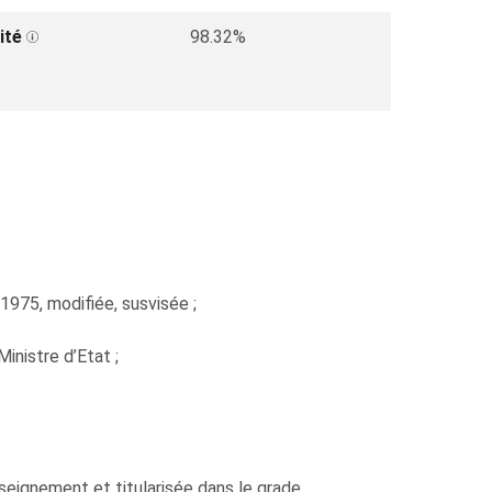
ité
98.32%
 1975, modifiée, susvisée ;
nistre d’Etat ;
eignement et titularisée dans le grade