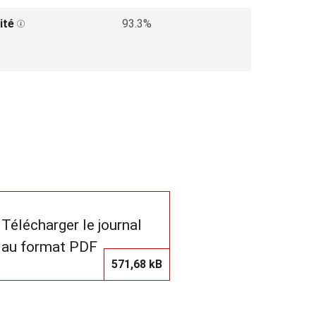
ité
93.3%
Télécharger le journal
au format PDF
571,68 kB