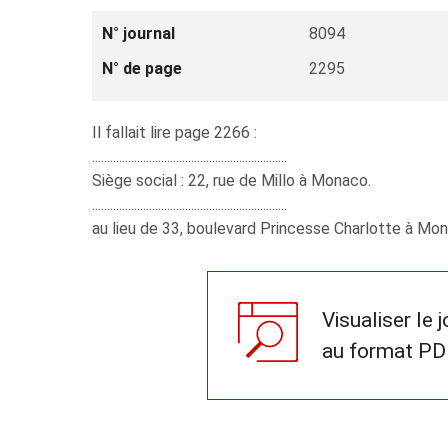
N° journal
8094
N° de page
2295
Il fallait lire page 2266 :
.................................................................
Siège social : 22, rue de Millo à Monaco.
.................................................................
au lieu de 33, boulevard Princesse Charlotte à Mo
Visualiser le 
au format PD