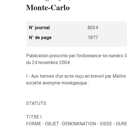
Monte-Carlo
N° journal
8034
N° de page
1877
Publication prescrite par l’ordonnance-loi numéro 3
du 24 novembre 2004.
I.- Aux termes d’un acte reçu en brevet par Maître N
société anonyme monégasque :
STATUTS
TITRE I
FORME - OBJET -DENOMINATION - SIEGE - DUR