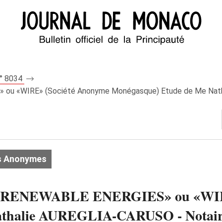
n° 8034
 «WIRE» (Société Anonyme Monégasque) Etude de Me Nathal
s Anonymes
ENEWABLE ENERGIES» ou «WIRE»
thalie AUREGLIA-CARUSO - Notaire 