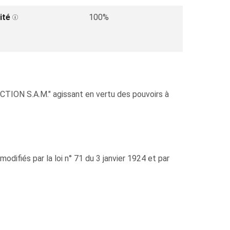
ité
100%
ON S.A.M." agissant en vertu des pouvoirs à
difiés par la loi n° 71 du 3 janvier 1924 et par