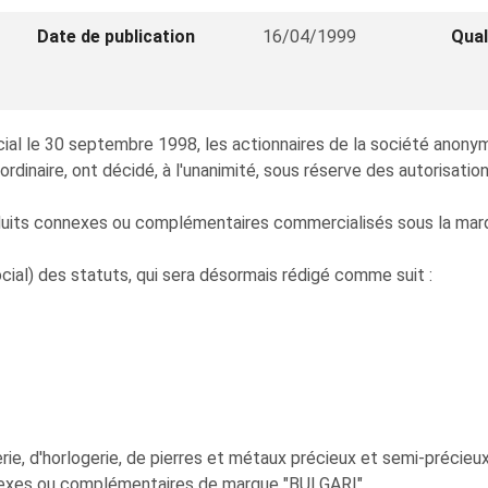
Date de publication
16/04/1999
Qual
e social le 30 septembre 1998, les actionnaires de la sociét
rdinaire, ont décidé, à l'unanimité, sous réserve des autorisati
produits connexes ou complémentaires commercialisés sous la ma
ocial) des statuts, qui sera désormais rédigé comme suit :
terie, d'horlogerie, de pierres et métaux précieux et semi-précieux,
nexes ou complémentaires de marque "BULGARI".