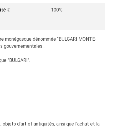
ité
100%
é anonyme monégasque dénommée "BULGARI MONTE-
ons gouvernementales :
rque "BULGARI".
 objets d'art et antiquités, ainsi que l'achat et la