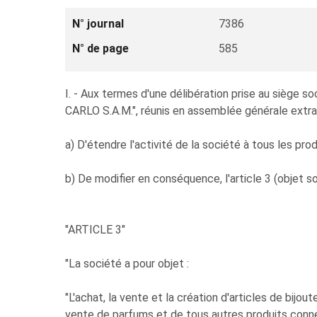
N° journal
7386
N° de page
585
I. - Aux termes d'une délibération prise au sièg
CARLO S.A.M.", réunis en assemblée générale extrao
a) D'étendre l'activité de la société à tous les 
b) De modifier en conséquence, l'article 3 (objet s
"ARTICLE 3"
"La société a pour objet :
"L'achat, la vente et la création d'articles de bijou
vente de parfums et de tous autres produits con