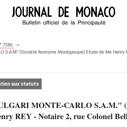
n° 7386
 S.A.M." (Société Anonyme Monégasque) Etude de Me Henry REY 
tion aux statuts
- "BULGARI MONTE-CARLO S.A.M." (
ry REY - Notaire 2, rue Colonel Bel