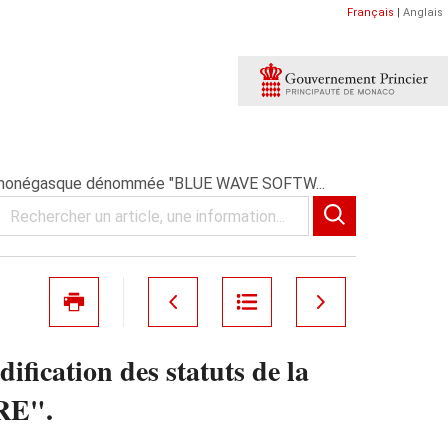
Français
|
Anglais
nyme monégasque dénommée "BLUE WAVE SOFTW...
ification des statuts de la
RE".