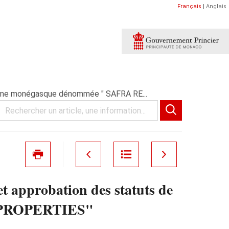
Français
|
Anglais
nonyme monégasque dénommée " SAFRA RE...
et approbation des statuts de
C PROPERTIES"