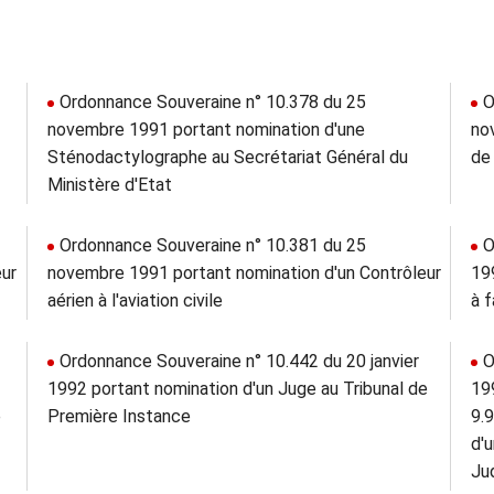
Ordonnance Souveraine n° 10.378 du 25
O
novembre 1991 portant nomination d'une
no
Sténodactylographe au Secrétariat Général du
de
Ministère d'Etat
Ordonnance Souveraine n° 10.381 du 25
O
eur
novembre 1991 portant nomination d'un Contrôleur
19
aérien à l'aviation civile
à f
Ordonnance Souveraine n° 10.442 du 20 janvier
O
1992 portant nomination d'un Juge au Tribunal de
19
e
Première Instance
9.
d'
Jud