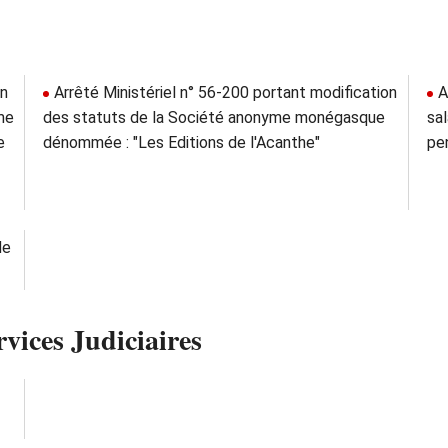
on
Arrêté Ministériel n° 56-200 portant modification
A
me
des statuts de la Société anonyme monégasque
sa
e
dénommée : "Les Editions de l'Acanthe"
pe
de
rvices Judiciaires