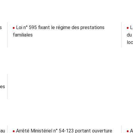
s
Loi n° 595 fixant le régime des prestations
L
familiales
du
lo
des
 au
Arrêté Ministériel n° 54-123 portant ouverture
A