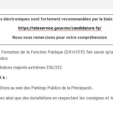
res électroniques sont fortement recommandées par le biais 
https://teleservice.gouv.mc/candidature-fp/
Nous vous remercions pour votre compréhension
ormation de la Fonction Publique (D.R.H.F.F.P.) fait savoir q
lics.
ur indices majorés extrêmes 236/322.
 à :
étons au sein des Parkings Publics de la Principauté ;
es ainsi que des installations en respectant les consignes et l