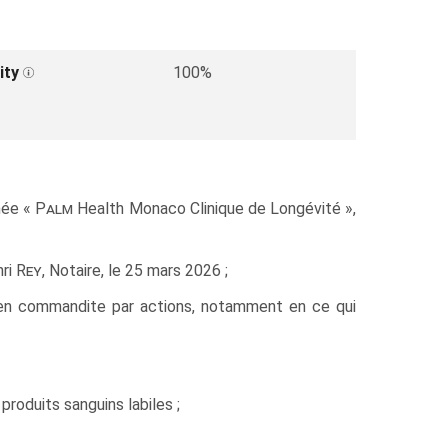
ity
100%
mée «
Palm
Health Monaco Clinique de Longévité »,
nri
Rey
, Notaire, le 25 mars 2026 ;
 en commandite par actions, notamment en ce qui
roduits sanguins labiles ;