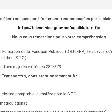
res électroniques sont fortement recommandées par le biais 
https://teleservice.gouv.mc/candidature-fp/
Nous vous remercions pour votre compréhension
Formation de la Fonction Publique (D.R.H.F.F.P.) fait savoir 
lation (S.T.C.).
ur indices majorés extrêmes 289/379.
 « Transports », consistent notamment à :
lôture comptable journalière pour le S.T.C. ;
atriculations ;