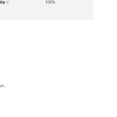
ity
100%
on ;