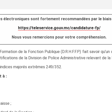
res électroniques sont fortement recommandées par le biais 
https://teleservice.gouv.mc/candidature-fp/
Nous vous remercions pour votre compréhension.
rmation de la Fonction Publique (D.R.H.F.F.P.) fait savoir qu’u
ifications de la Division de Police Administrative relevant de la
ur indices majorés extrêmes 249/352.
 à :
aisse ;