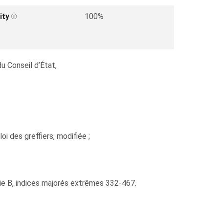
ity
100%
u Conseil d’État,
i des greffiers, modifiée ;
rie B, indices majorés extrêmes 332‑467.