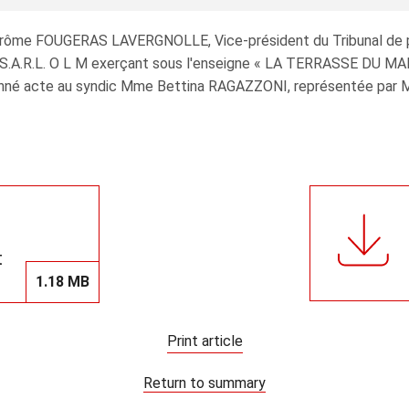
 Jérôme FOUGERAS LAVERGNOLLE, Vice‑président du Tribunal de p
a S.A.R.L. O L M exerçant sous l'enseigne « LA TERRASSE DU MA
nné acte au syndic Mme Bettina RAGAZZONI, représentée par M.
t
1.18 MB
Print article
Return to summary