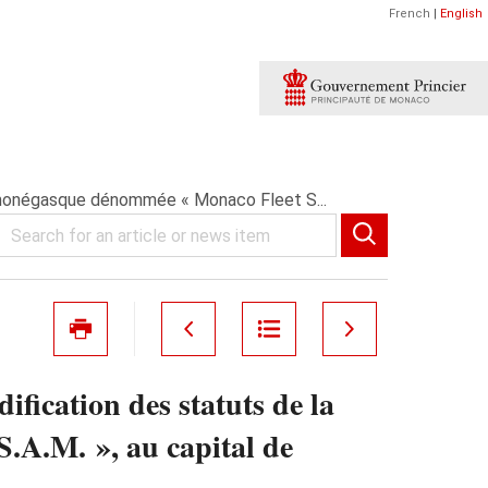
French
|
English
e monégasque dénommée « Monaco Fleet S...
fication des statuts de la
.A.M. », au capital de