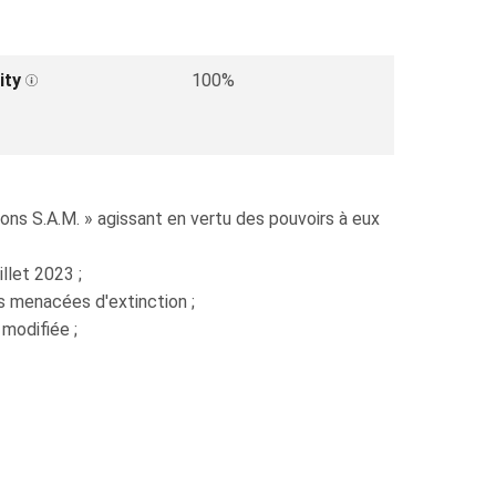
ity
100%
s S.A.M. » agissant en vertu des pouvoirs à eux
llet 2023 ;
s menacées d'extinction ;
modifiée ;