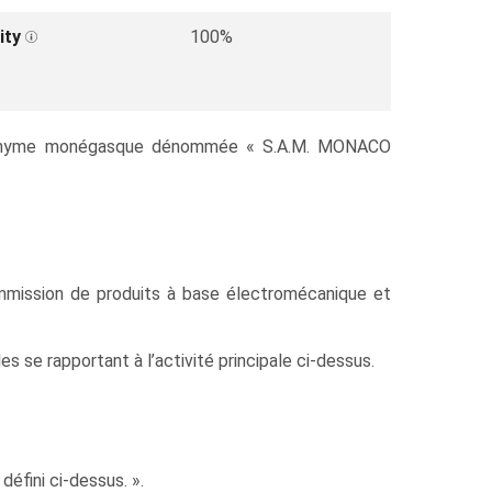
ity
100%
été anonyme monégasque dénommée « S.A.M. MONACO
 commission de produits à base électromécanique et
 se rapportant à l’activité principale ci-dessus.
éfini ci-dessus. ».