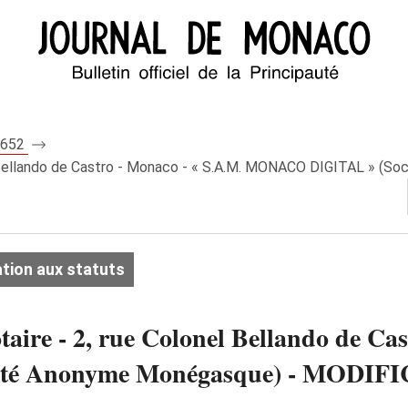
 8652
l Bellando de Castro - Monaco - « S.A.M. MONACO DIGITAL » (S
tion aux statuts
ire - 2, rue Colonel Bellando de Cas
té Anonyme Monégasque) - MODI