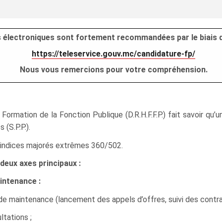
es électroniques sont fortement recommandées par le biais d
https://teleservice.gouv.mc/candidature-fp/
Nous vous remercions pour votre compréhension.
ormation de la Fonction Publique (D.R.H.F.F.P.) fait savoir qu
 (S.P.P.).
ur indices majorés extrêmes 360/502.
deux axes principaux :
intenance :
de maintenance (lancement des appels d’offres, suivi des contra
tations ;