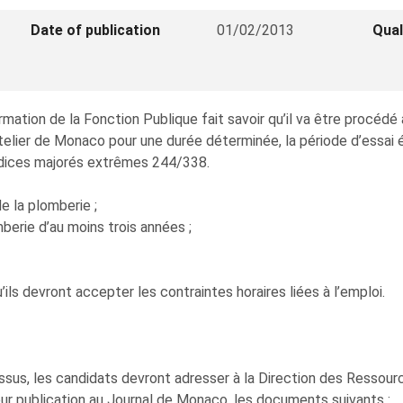
Date of publication
01/02/2013
Qual
ation de la Fonction Publique fait savoir qu’il va être procédé
elier de Monaco pour une durée déterminée, la période d’essai é
 indices majorés extrêmes 244/338.
e la plomberie ;
erie d’au moins trois années ;
’ils devront accepter les contraintes horaires liées à l’emploi.
ssus, les candidats devront adresser à la Direction des Ressour
leur publication au Journal de Monaco, les documents suivants :