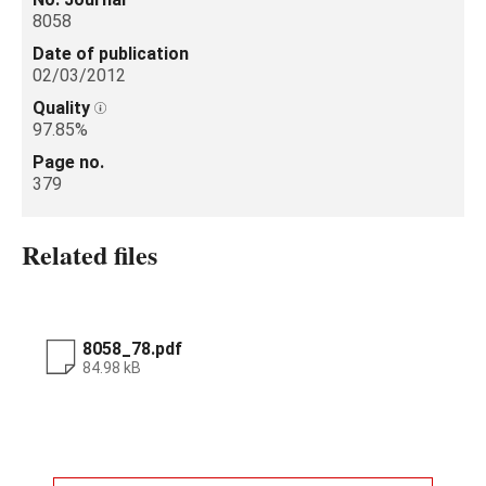
8058
Date of publication
02/03/2012
Quality
97.85%
Page no.
379
Related files
8058_78.pdf
84.98 kB