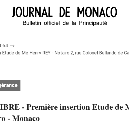
 8054
tude de Me Henry REY - Notaire 2, rue Colonel Bellando de C
gérance
- Première insertion Etude de Me
ro - Monaco