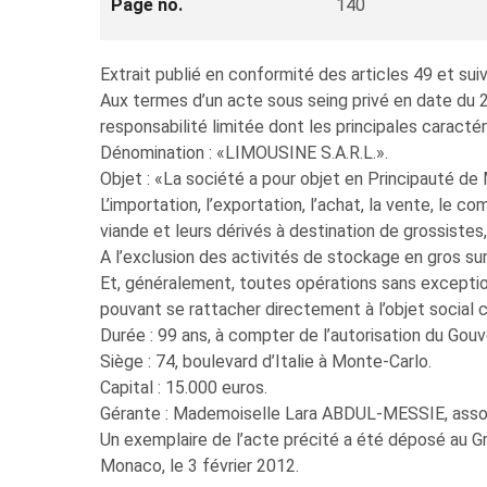
Page no.
140
Extrait publié en conformité des articles 49 et 
Aux termes d’un acte sous seing privé en date du 
responsabilité limitée dont les principales caractér
Dénomination : «LIMOUSINE S.A.R.L.».
Objet : «La société a pour objet en Principauté de
L’importation, l’exportation, l’achat, la vente, le 
viande et leurs dérivés à destination de grossistes,
A l’exclusion des activités de stockage en gros s
Et, généralement, toutes opérations sans exception,
pouvant se rattacher directement à l’objet social 
Durée : 99 ans, à compter de l’autorisation du Gou
Siège : 74, boulevard d’Italie à Monte-Carlo.
Capital : 15.000 euros.
Gérante : Mademoiselle Lara ABDUL-MESSIE, asso
Un exemplaire de l’acte précité a été déposé au Gr
Monaco, le 3 février 2012.