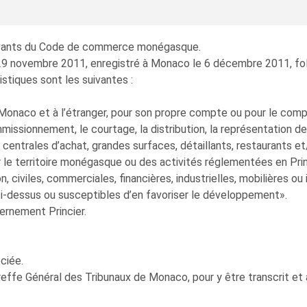
suivants du Code de commerce monégasque.
29 novembre 2011, enregistré à Monaco le 6 décembre 2011, folio
istiques sont les suivantes :
 Monaco et à l’étranger, pour son propre compte ou pour le compt
commissionnement, le courtage, la distribution, la représentation 
 centrales d’achat, grandes surfaces, détaillants, restaurants et
ur le territoire monégasque ou des activités réglementées en Pr
 civiles, commerciales, financières, industrielles, mobilières o
ci-dessus ou susceptibles d’en favoriser le développement».
vernement Princier.
ciée.
effe Général des Tribunaux de Monaco, pour y être transcrit et a