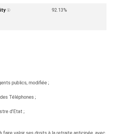
ity
92.13%
gents publics, modifiée ;
 des Téléphones ;
tre d’Etat ;
ire valoir ses droits à la retraite anticipée, avec