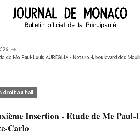
 7526
tude de Me Paul-Louis AUREGLIA - Notaire 4, boulevard des Moul
droit au bail
euxième Insertion - Etude de Me Paul
te-Carlo