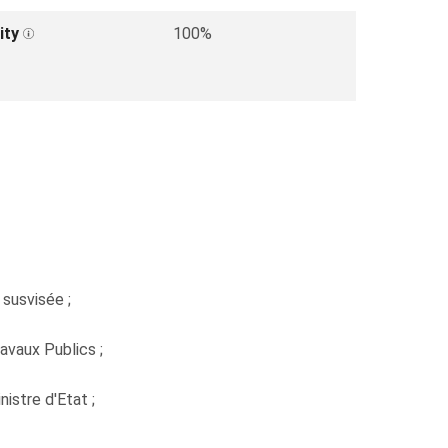
ity
100%
 susvisée ;
avaux Publics ;
istre d'Etat ;