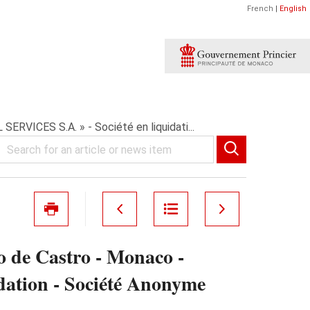
French
|
English
RVICES S.A. » - Société en liquidati...
o de Castro - Monaco -
tion - Société Anonyme