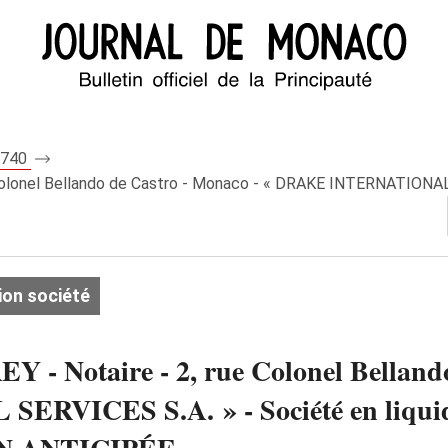
 8740
Colonel Bellando de Castro - Monaco - « DRAKE INTERNATIONAL SE
ion société
Y - Notaire - 2, rue Colonel Belland
VICES S.A. » - Société en liquida