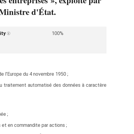
es entreprises », exploité par
inistre d'État.
ity
100%
e l’Europe du 4 novembre 1950 ;
 du traitement automatisé des données à caractère
ée ;
es et en commandite par actions ;