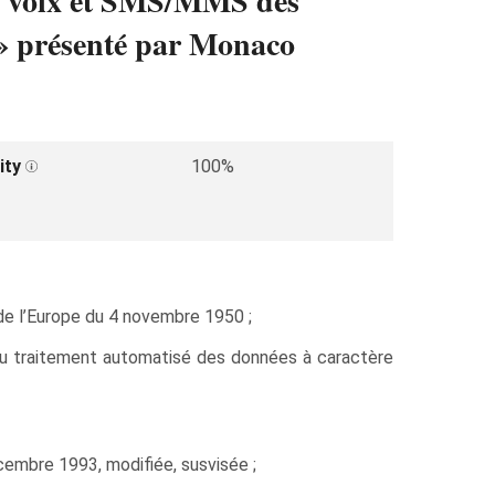
ta, voix et SMS/MMS des
» présenté par Monaco
ity
100%
e l’Europe du 4 novembre 1950 ;
 du traitement automatisé des données à caractère
écembre 1993, modifiée, susvisée ;