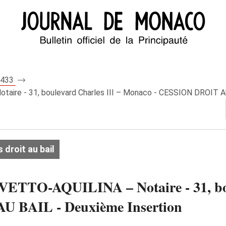
 8433
aire - 31, boulevard Charles III – Monaco - CESSION DROIT AU
droit au bail
VETTO-AQUILINA – Notaire - 31, bou
 BAIL - Deuxième Insertion