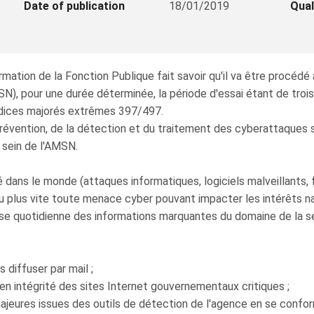
Date of publication
18/01/2019
Qual
ation de la Fonction Publique fait savoir qu'il va être procédé
, pour une durée déterminée, la période d'essai étant de trois
 indices majorés extrêmes 397/497.
prévention, de la détection et du traitement des cyberattaques 
 sein de l'AMSN.
ns le monde (attaques informatiques, logiciels malveillants, fai
u plus vite toute menace cyber pouvant impacter les intérêts na
e quotidienne des informations marquantes du domaine de la sé
 diffuser par mail ;
ntégrité des sites Internet gouvernementaux critiques ;
eures issues des outils de détection de l'agence en se confor