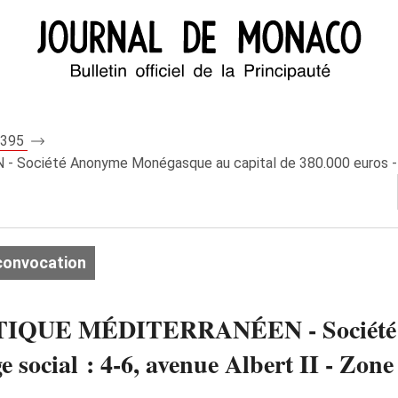
 8395
é Anonyme Monégasque au capital de 380.000 euros - Siège so
convocation
UE MÉDITERRANÉEN - Société A
ge social : 4-6, avenue Albert II - Zo