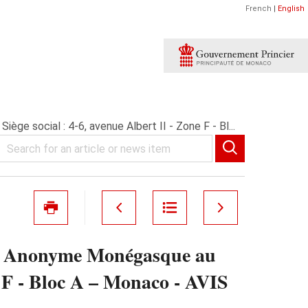
French
|
English
cial : 4-6, avenue Albert II - Zone F - Bl...
nonyme Monégasque au
ne F - Bloc A – Monaco - AVIS