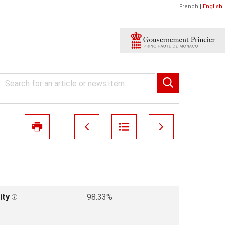
French
|
English
ity
98.33%