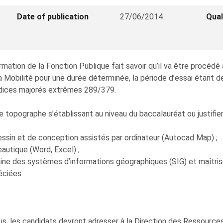
Date of publication
27/06/2014
Qual
mation de la Fonction Publique fait savoir qu’il va être procéd
a Mobilité pour une durée déterminée, la période d’essai étant de
 indices majorés extrêmes 289/379.
e topographe s’établissant au niveau du baccalauréat ou justifier
 dessin et de conception assistés par ordinateur (Autocad Map) ;
eautique (Word, Excel) ;
e des systèmes d’informations géographiques (SIG) et maîtriser 
éciées.
us, les candidats devront adresser à la Direction des Ressource