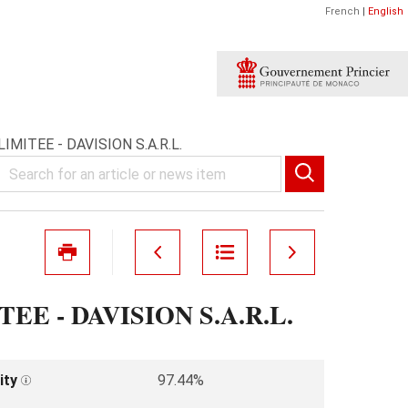
French
|
English
MITEE - DAVISION S.A.R.L.
E - DAVISION S.A.R.L.
ity
97.44%