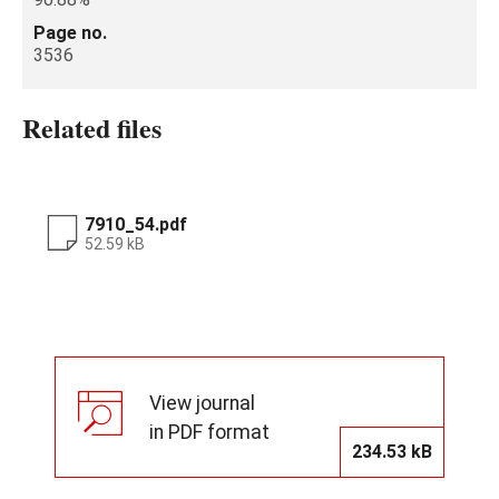
Page no.
3536
Related files
7910_54.pdf
52.59 kB
View journal
in PDF format
234.53 kB