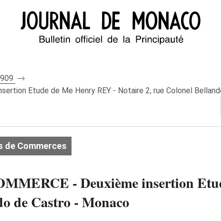
 7909
ion Etude de Me Henry REY - Notaire 2, rue Colonel Belland
s de Commerces
ERCE - Deuxième insertion Etud
ndo de Castro - Monaco