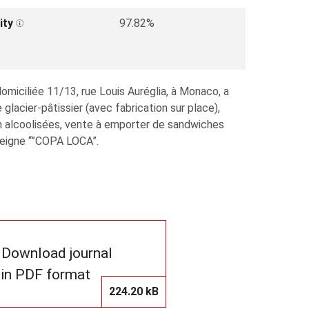
ity
97.82%
miciliée 11/13, rue Louis Auréglia, à Monaco, a
glacier-pâtissier (avec fabrication sur place),
on alcoolisées, vente à emporter de sandwiches
nseigne “”COPA LOCA”.
Download journal
in PDF format
224.20 kB