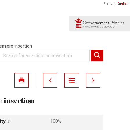
French
|
English
ère insertion
nsertion
ity
100%