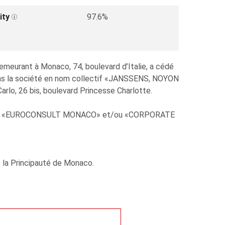
ity
97.6%
meurant à Monaco, 74, boulevard d’Italie, a cédé
ans la société en nom collectif «JANSSENS, NOYON
o, 26 bis, boulevard Princesse Charlotte.
erciale «EUROCONSULT MONACO» et/ou «CORPORATE
e la Principauté de Monaco.