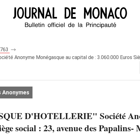
 7763
té Anonyme Monégasque au capital de : 3.060.000 Euros Siège
s Anonymes
QUE D'HOTELLERIE" Société Ano
iège social : 23, avenue des Papalins