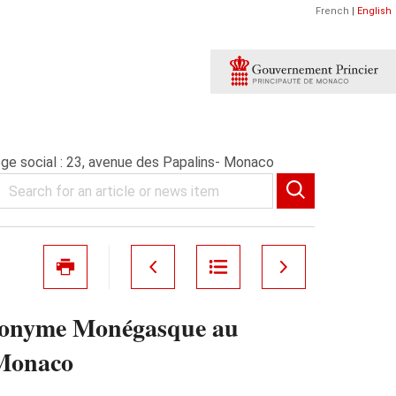
French
|
English
 social : 23, avenue des Papalins- Monaco
nyme Monégasque au
- Monaco