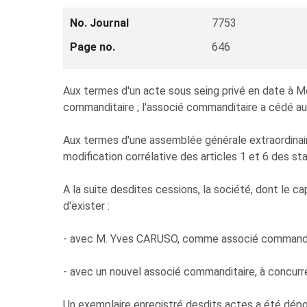
No. Journal
7753
Page no.
646
Aux termes d'un acte sous seing privé en date à M
commanditaire ; l'associé commanditaire a cédé au 
Aux termes d'une assemblée générale extraordinaire
modification corrélative des articles 1 et 6 des sta
A la suite desdites cessions, la société, dont le c
d'exister :
- avec M. Yves CARUSO, comme associé commandité
- avec un nouvel associé commanditaire, à concurr
Un exemplaire enregistré desdits actes a été dépos