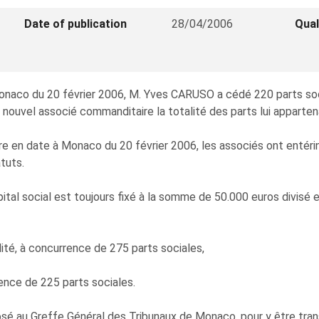
Date of publication
28/04/2006
Qual
onaco du 20 février 2006, M. Yves CARUSO a cédé 220 parts soci
nouvel associé commanditaire la totalité des parts lui appartena
 en date à Monaco du 20 février 2006, les associés ont entériné
tuts.
apital social est toujours fixé à la somme de 50.000 euros divis
, à concurrence de 275 parts sociales,
ence de 225 parts sociales.
é au Greffe Général des Tribunaux de Monaco, pour y être transcr