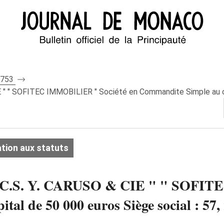
 7753
IE " " SOFITEC IMMOBILIER " Société en Commandite Simple au ca
tion aux statuts
 " S.C.S. Y. CARUSO & CIE " " SOF
al de 50 000 euros Siège social : 57