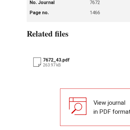
No. Journal
7672
Page no.
1466
Related files
7672_43.pdf
263.97 kB
View journal
in PDF forma