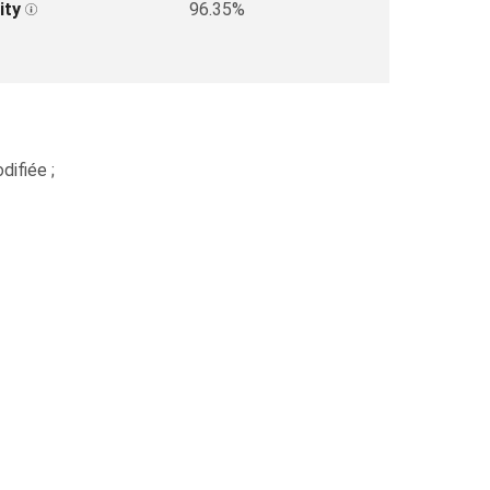
ity
96.35%
difiée ;