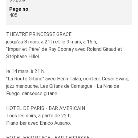
Page no.
405
THEATRE PRINCESSE GRACE
jusqu'au 8 mars, à 21 h et le 9 mars, à 15 h,
"Impair et Père" de Ray Cooney avec Roland Giraud et
Stéphane Hillel.
le 14 mars, à 21 h,
"La Route Gitane" avec Henri Talau, conteur, César Swing,
jazz manouche, Les Gitans de Camargue - La Nina de
Fuego, danseuse gitane.
HOTEL DE PARIS - BAR AMERICAIN
Tous les soirs, à partir de 22 h,
Piano-bar avec Enrico Ausano.
HOTEL HERMITAGE - BAR TERRASSE