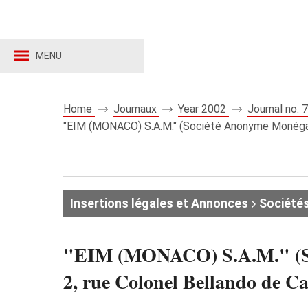
MENU
Home
Journaux
Year 2002
Journal no.
"EIM (MONACO) S.A.M." (Société Anonyme Monégasq
Insertions légales et Annonces
Société
"EIM (MONACO) S.A.M." (So
2, rue Colonel Bellando de C