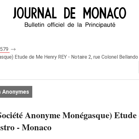
 7579
ue) Etude de Me Henry REY - Notaire 2, rue Colonel Bellando
s Anonymes
ciété Anonyme Monégasque) Etude 
astro - Monaco