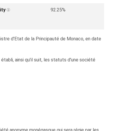
ity
92.25%
inistre d'Etat de la Principauté de Monaco, en date
abli, ainsi qu'il suit, les statuts d'une société
société anonyme monégasque qui sera régie par les