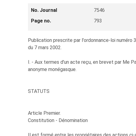
No. Journal
7546
Page no.
793
Publication prescrite par l'ordonnance-loi numéro 3
du 7 mars 2002.
I. - Aux termes d'un acte reçu, en brevet par Me Pau
anonyme monégasque.
STATUTS
Article Premier.
Constitution - Dénomination
Il est formé entre les propriétaires des actions ci